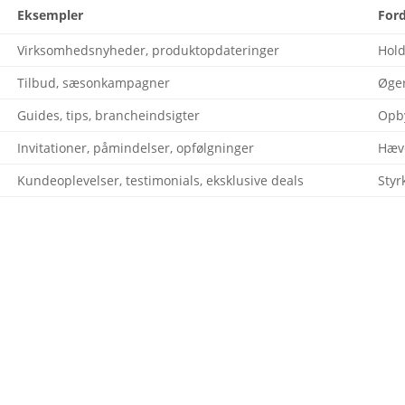
Eksempler
For
Virksomhedsnyheder
,
produktopdateringer
Hol
Tilbud
,
sæsonkampagner
Øge
Guides, tips,
brancheindsigter
Opb
Invitationer
,
påmindelser
,
opfølgninger
Hæv
Kundeoplevelser
, testimonials,
eksklusive
deals
Styr