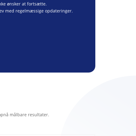
kke ønsker at fortsætte.
rev med regelmæssige opdateringer.
opnå målbare resultater.