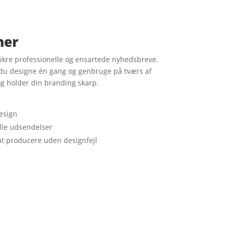
ner
ikre professionelle og ensartede nyhedsbreve.
du designe én gang og genbruge på tværs af
g holder din branding skarp.
esign
alle udsendelser
at producere uden designfejl