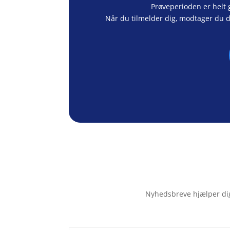
Prøveperioden er helt g
Når du tilmelder dig, modtager du 
Nyhedsbreve hjælper dig 