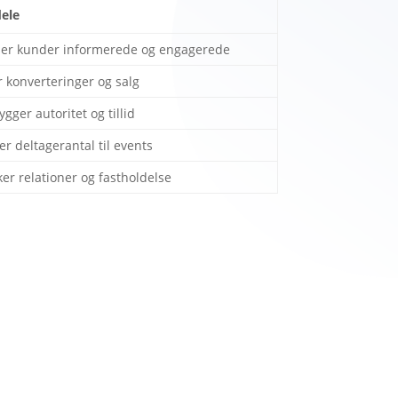
dele
der kunder informerede og engagerede
r
konverteringer
og
salg
ygger
autoritet
og
tillid
er
deltagerantal
til
events
ker
relationer
og
fastholdelse