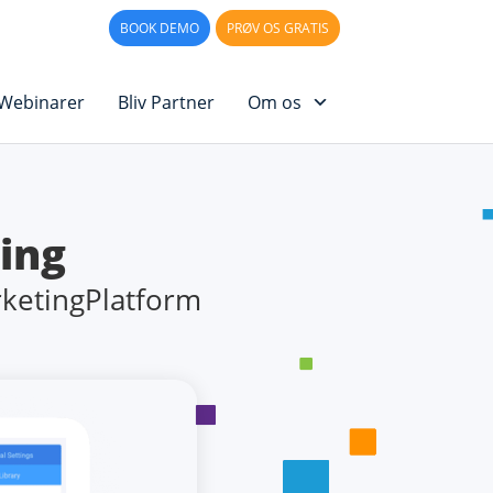
PPORT
LOG IN
BOOK DEMO
PRØV OS GRATIS
Webinarer
Bliv Partner
Om os
ing
ketingPlatform