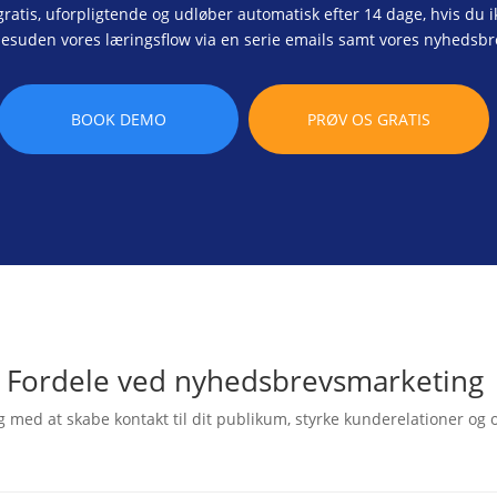
ratis, uforpligtende og udløber automatisk efter 14 dage, hvis du i
desuden vores
læringsflow
via en serie emails samt vores nyhedsb
BOOK DEMO
PRØV OS GRATIS
Fordele ved nyhedsbrevsmarketing
med at skabe kontakt til dit publikum, styrke kunderelationer og 