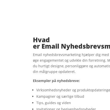
Hvad
er
E
mail
N
yhedsbrevsm
Email nyhedsbrevsmarketing hjælper dig med a
øge engagementet og udvikle din forretning. 
du hurtigt designe, personliggøre og automati
din målgruppe opdateret.
Eksempler på nyhedsbreve:
Virksomhedsnyheder og produktopdateringe
Kampagner og særlige tilbud
Tips, guides og viden
Invitationer og begivenhedsnyheder