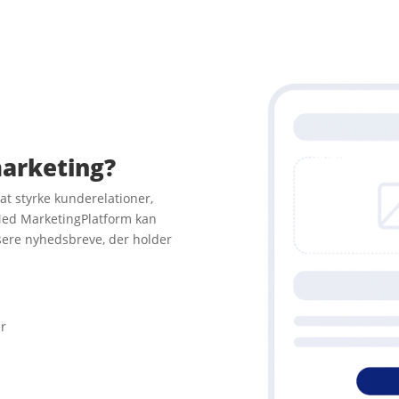
arketing?
t styrke kunderelationer,
Med MarketingPlatform kan
sere nyhedsbreve, der holder
r