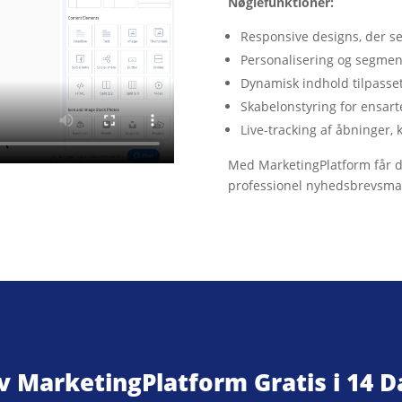
Nøglefunktioner:
Responsive designs, der se
Personalisering og segmen
Dynamisk indhold tilpasse
Skabelonstyring for ensart
Live-tracking af åbninger, k
Med MarketingPlatform får du 
professionel nyhedsbrevsmar
v
MarketingPlatform
G
ratis i 14
D