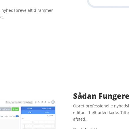
ine nyhedsbreve altid rammer
kt.
Sådan
F
ungere
Opret professionelle nyheds
editor – helt uden kode. Tilf
afsted.