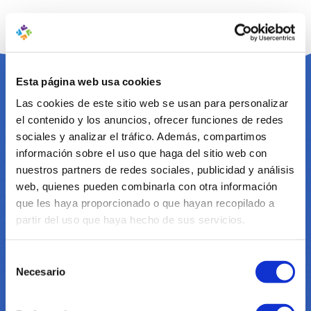
Esta página web usa cookies
Las cookies de este sitio web se usan para personalizar
FlowBuilder
el contenido y los anuncios, ofrecer funciones de redes
sociales y analizar el tráfico. Además, compartimos
La creación de flujos de automatización de
información sobre el uso que haga del sitio web con
marketing, con la gran cantidad de posibilidades
nuestros partners de redes sociales, publicidad y análisis
disponibles, puede parecer una tarea desalentadora.
web, quienes pueden combinarla con otra información
Los flujos grandes y complejos pueden hacerle
que les haya proporcionado o que hayan recopilado a
perder la visión general y no alcanzar la meta.
partir del uso que haya hecho de sus servicios.
Sin embargo, con nuestro FlowBuilder, es fácil,
creativo y productivo crear y adaptar sus flujos de
Selección
automatización de marketing para que sus clientes y
Necesario
de
posibles clientes obtengan la experiencia óptima en
consentimiento
todos los canales.