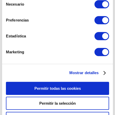
Necesario
de
consentimiento
Preferencias
Estadística
Marketing
Seguimiento y Reportes
MarketingPlatform registra cada acción llevada a
cabo por sus receptores.
Mostrar detalles
Nosotros reunimos información acerca de cuánta
audiencia registra haber abierto sus boletines,
Permitir todas las cookies
dónde hicieron click, quiénes dejaron de seguirlo y
qué direcciones de correo ya no son válidas.
Aquellos que eliminan su subscripción son retirados
Permitir la selección
automáticamente de sus listas.