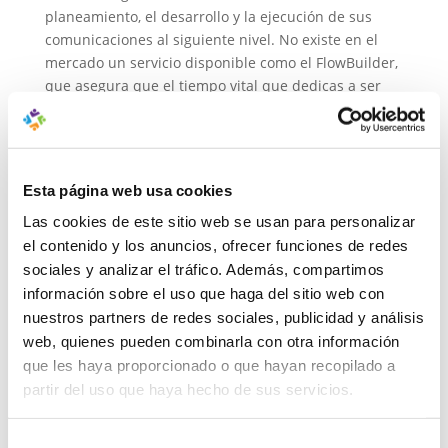
planeamiento, el desarrollo y la ejecución de sus
comunicaciones al siguiente nivel. No existe en el
mercado un servicio disponible como el FlowBuilder,
que asegura que el tiempo vital que dedicas a ser
creativo sea aún más divertido y productivo.
Con FlowBuilder puede adaptar sus campañas
perfectamente dentro de sus planes de
Esta página web usa cookies
comercialización omnicanal, lo que le ayuda a
llevarlos de lo estratégico a lo táctico.
Las cookies de este sitio web se usan para personalizar
el contenido y los anuncios, ofrecer funciones de redes
Estamos muy entusiasmados con FlowBuilder, y
sociales y analizar el tráfico. Además, compartimos
creemos que tú también lo estarás.
información sobre el uso que haga del sitio web con
nuestros partners de redes sociales, publicidad y análisis
web, quienes pueden combinarla con otra información
que les haya proporcionado o que hayan recopilado a
partir del uso que haya hecho de sus servicios.
Selección