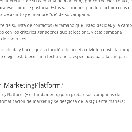
nes diferentes de su campaña de marketing por correo electrónico, 
ficativas como le gustaría. Estas variaciones pueden incluir cosas 
línea de asunto y el nombre “de” de su campaña.
te de su lista de contactos (el tamaño que usted decide), y la cam
o con los criterios ganadores que seleccione, y esta campaña
a de contactos.
a dividida y hacer que la función de prueba dividida envíe la camp
 elegir establecer una fecha y hora específicas para la campaña
en MarketingPlatform?
tingPlatform (y el fundamento) para probar sus campañas de
automatización de marketing se desglosa de la siguiente manera: