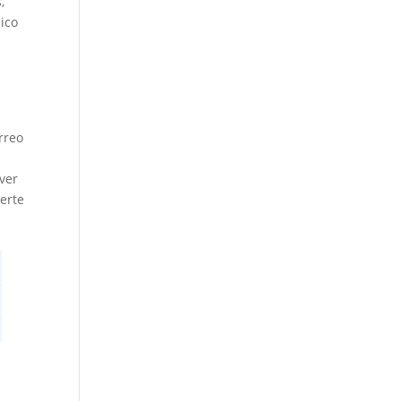
,
nico
rreo
ver
erte