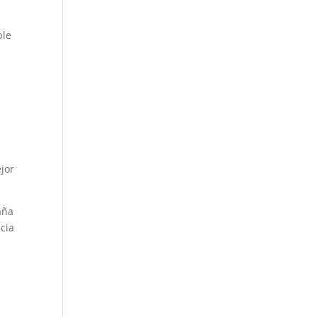
ble
jor
aña
ncia