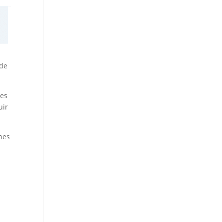
 de
nes
uir
ones