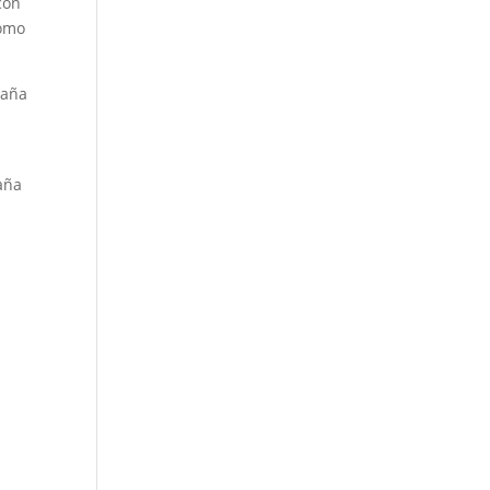
con
como
paña
aña