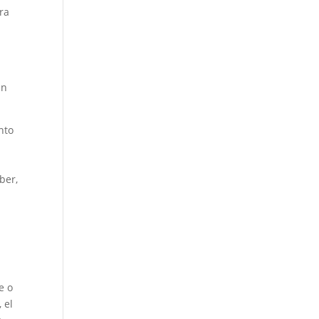
ra
en
nto
ber,
e o
 el